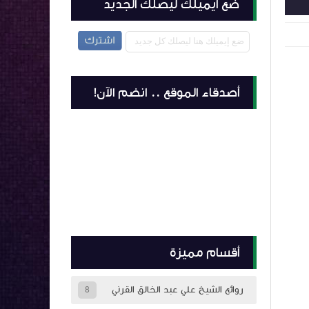
ضع ايميلك ليصلك الجديد
أصدقاء الموقع .. انضم الآن!
أقسام مميزة
روائع الشيخ علي عبد الخالق القرني
8