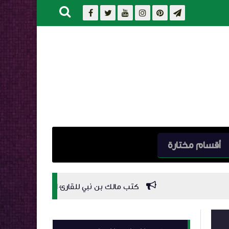
أقسام مختارة
كتب مالك بن نبي للقارئ الإلكتروني kindle بصيغة kfx