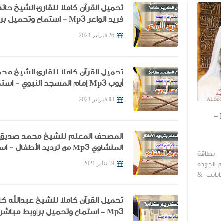
تحميل القرآن كاملا للقارئ الشيخ حات
44
43
42
41
40
39
38
فريد الواعر Mp3 - استماع وتحميل
مباشرة
55
54
53
52
51
50
49
26 فبراير 2021
60
59
58
57
تحميل القرآن كاملا للقارئ الشيخ مح
أيوب Mp3 إمام المسجد النبوي - است
وتحميل براوبط مباشرة
03 فبراير 2021
تحميل القرآن كاملا للقارئ الشيخ أحمد العجمي Mp3 -
المصحف المعلم للشيخ محمد صديق
المنشاوي Mp3 مع ترديد الأطفال -
 بطاقة
وتحميل برابط مباشر جودات متنوعة
 الجودة
19 يناير 2021
التحميل جودة عالية 1.71 جيجابايت &
تحميل القرآن كاملا للشيخ عبدالله ك
Mp3 - استماع وتحميل براوبط مباشرة