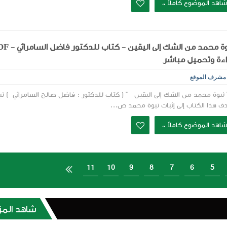
اهد الموضوع كاملاً ،،
نبوة محمد من الشك إلى اليقين - كتا
ءة وتحميل مباشر
مشرف الموقع
بوة محمد من الشك إلى اليقين " ( كتاب للدكتور : فاضل صالح السامرائي ) نبذ
ف هذا الكتاب إلى إثبات نبوة محمد ص...
اهد الموضوع كاملاً ،،

11
10
9
8
7
6
5
22
21
20
19
18
17
16
شاهد المز
33
32
31
30
29
28
27