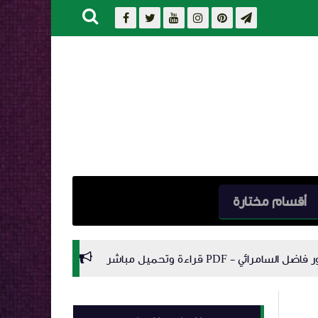
أقسام مختارة
كتاب: الدعاء ويليه العلاج بالرقى من الكتاب والسنة PDF للدكتور سعيد 