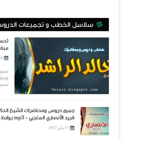
سلاسل الخطب و تجميعات الدروس
مباش
18 يناير 
جميع
تستمع
جميع دروس ومحاضرات الشيخ الدك
فريد الأنصاري المغربي - mp3 روابط
مباشرة
17 يناير 2017