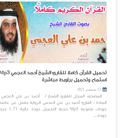
37
36
35
34
48
47
46
45
56
استماع وتحميل براوبط مباشرة
23 سبتمبر 2021
المصحف المرتل للقارئ الشيخ / أحمد بن علي العجمي
المادة : القارئ أحمد بن علي العجمي الرواية حفص عن عاصم
جودات متنوعة Mp3 حجم 
جودة...