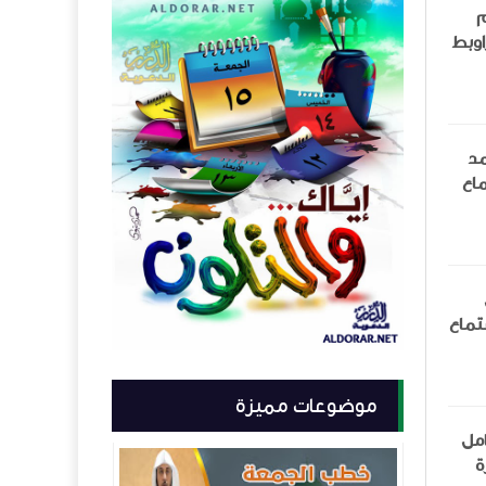
م
 براوبط
مد
ماع
 استماع
موضوعات مميزة
امل