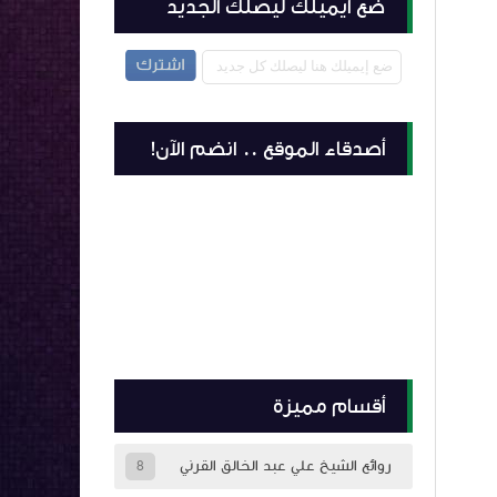
ضع ايميلك ليصلك الجديد
أصدقاء الموقع .. انضم الآن!
أقسام مميزة
روائع الشيخ علي عبد الخالق القرني
8