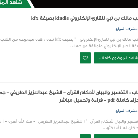
شاهد المز
مالك بن نبي للقارئ الإلكتروني kindle بصيغة kfx
مشرف الموقع
" كتب مالك بن نبي للقارئ الإلكتروني " بصيغة kfx نبذة : هذه مجموعة من الكتب
غة الحبر الإلكتروني متوافقة مع جها...
اهد الموضوع كاملاً ،،
ب : التفسير والبيان لأحكام القرآن - الشيخ عبدالعزيز الطريفي - جم
 كاملة pdf - قراءة وتحميل مباشر
مشرف الموقع
لتفسير والبيان لأحكام القرآن " ( للشيخ عبدالعزيز الطريفي - فك الله أسره - ) ن
كانَ السلَفُ يَحُثُّو...