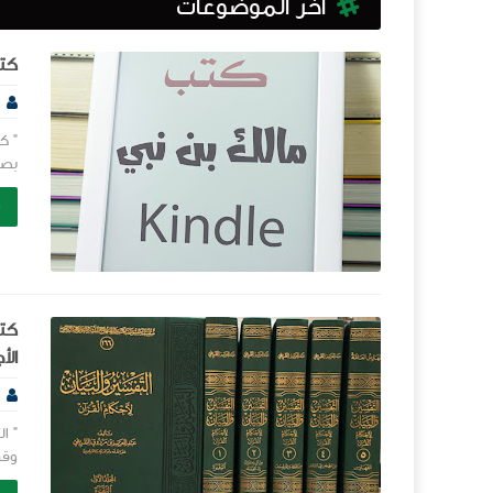
آخر الموضوعات
كتب 
بصي
ش
كتا
الأجزاء
" ا
وقد 