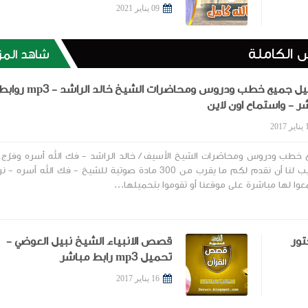
09 يناير 2021
 الكاملة
شاهد المز
تحميل جميع خطب ودروس ومحاضرات الشيخ خالد الراشد - mp3 ر
ر - واستماع اون لاين
2017
 خطب ودروس ومحاضرات الشيخ الأسيف / خالد الراشد - فك الله أسره وفرّج 
ويطيب لنا أن نقدم لكم ما يقرب من 300 مادة صوتية للشيخ - فك الله أسره
وا لها مباشرة على موقعنا أو تقوموا بتحميلها...
تور
قصص الانبياء الشيخ نبيل العوضي -
تحميل mp3 رابط مباشر
16 يناير 2017